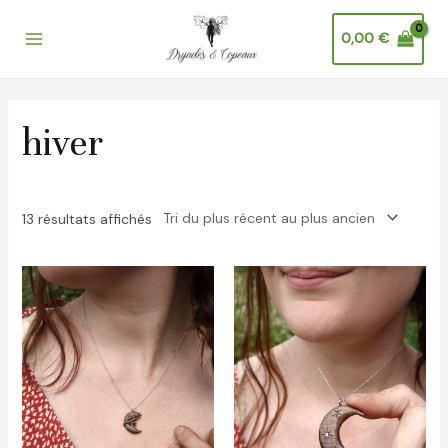
Trié
Aller
Main
du
plus
au
0,00
€
récent
Menu
au
contenu
plus
ancien
hiver
13 résultats affichés