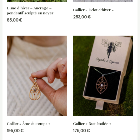
Lune d’hiver – Ancrage –
Collier « Éclat d’hiver »
pendentif sculpté en noyer
253,00
€
85,00
€
Collier « Âme du temps »
Collier « Nuit étoilée »
195,00
€
175,00
€