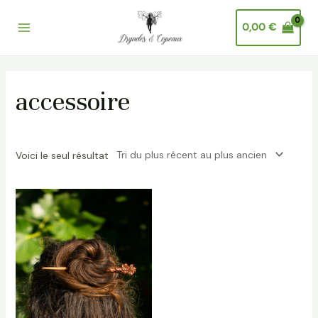
Aller
Main
au
0,00
€
Menu
contenu
accessoire
Voici le seul résultat